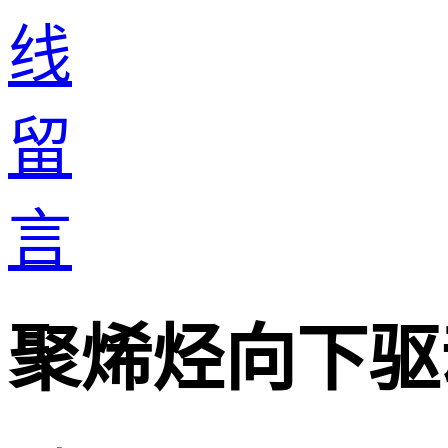
聚烯烃向下驱